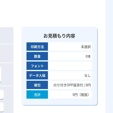
お見積もり内容
印刷方法
未選択
数量
0
本
フォント
データ入稿
なし
梱包
のり付きOPP袋添付 / 0円
合計
0
円（税抜）