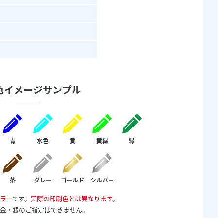
色イメージサンプル
青
水色
黄
黄緑
緑
茶
グレー
ゴールド
シルバー
ラー
です。
実際の印刷色とは異なります。
金・銀のご指定はできません。