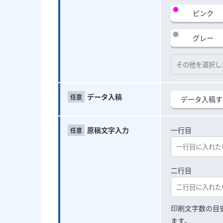
ピンク
グレー
データ入稿
データ入稿す
原稿文字入力
一行目
二行目
印刷文字数の目安
ます。