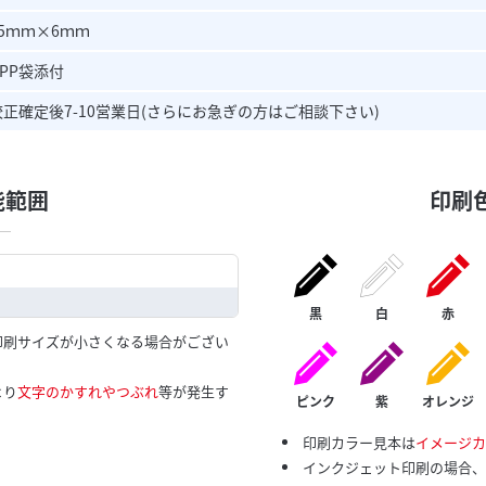
45ｍｍ×6ｍｍ
OPP袋添付
校正確定後7-10営業日(さらにお急ぎの方はご相談下さい)
能範囲
印刷
黒
白
赤
印刷サイズが小さくなる場合がござい
より
文字のかすれやつぶれ
等が発生す
ピンク
紫
オレンジ
印刷カラー見本は
イメージカ
インクジェット印刷の場合、