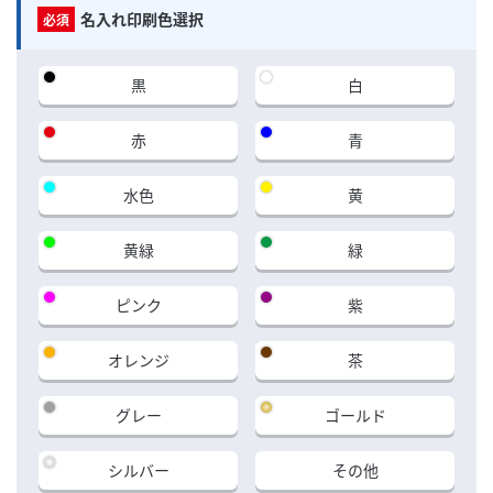
名入れ印刷色選択
黒
白
赤
青
水色
黄
黄緑
緑
ピンク
紫
オレンジ
茶
グレー
ゴールド
シルバー
その他