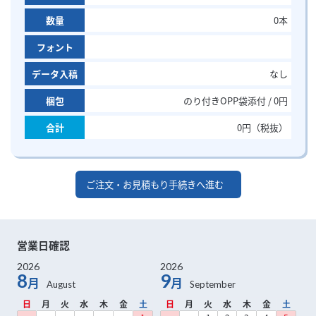
数量
0
本
フォント
データ入稿
なし
梱包
のり付きOPP袋添付 / 0円
合計
0
円（税抜）
ご注文・お見積もり手続きへ進む
営業日確認
2026
2026
8
9
月
月
日
月
火
水
木
金
土
日
月
火
水
木
金
土