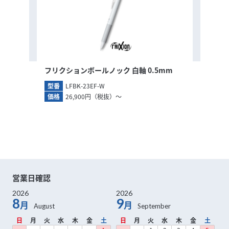
フリクションボールノック 白軸 0.5mm
型番
LFBK-23EF-W
価格
26,900円（税抜）～
営業日確認
2026
2026
8
9
月
月
日
月
火
水
木
金
土
日
月
火
水
木
金
土