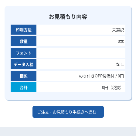
お見積もり内容
印刷方法
未選択
数量
0
本
フォント
データ入稿
なし
梱包
のり付きOPP袋添付 / 0円
合計
0
円（税抜）
ご注文・お見積もり手続きへ進む