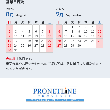
営業日確認
2026
2026
8
9
月
月
日
月
火
水
木
金
土
日
月
火
水
木
金
土
1
1
2
3
4
5
2
3
4
5
6
7
8
6
7
8
9
10
11
12
9
10
11
12
13
14
15
13
14
15
16
17
18
19
16
17
18
19
20
21
22
20
21
22
23
24
25
26
23
24
25
26
27
28
29
27
28
29
30
30
31
赤の欄
は休日です。
出荷作業やお問い合わせへのご返信等は、翌営業日より順次対応さ
せていただきます。
オリジナルデザインの名入れライターはこちら