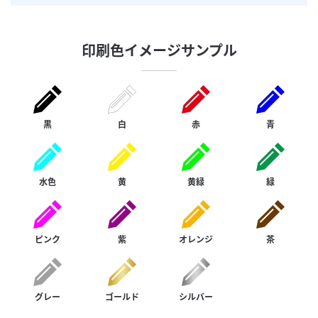
印刷色イメージサンプル
黒
白
赤
青
水色
黄
黄緑
緑
ピンク
紫
オレンジ
茶
グレー
ゴールド
シルバー