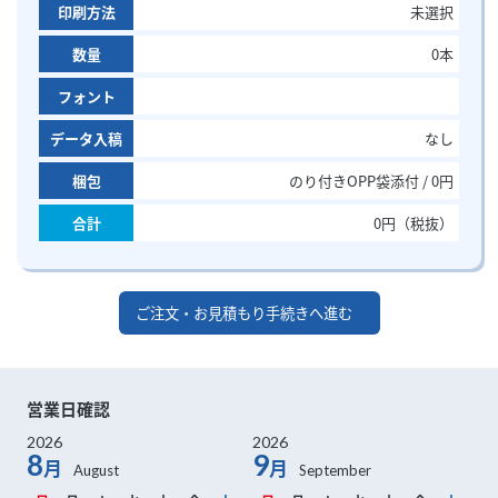
印刷方法
未選択
数量
0
本
フォント
データ入稿
なし
梱包
のり付きOPP袋添付 / 0円
合計
0
円（税抜）
ご注文・お見積もり手続きへ進む
営業日確認
2026
2026
8
9
月
月