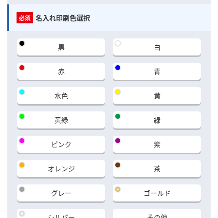
名入れ印刷色選択
黒
白
赤
青
水色
黄
黄緑
緑
ピンク
紫
オレンジ
茶
グレー
ゴールド
シルバー
その他